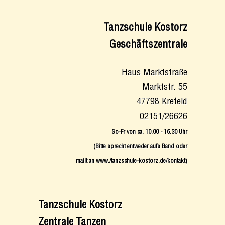
Tanzschule Kostorz
Geschäftszentrale
Haus Marktstraße
Marktstr. 55
47798 Krefeld
02151/26626
So-Fr von ca. 10.00 - 16.30 Uhr
(Bitte sprecht entweder aufs Band oder
mailt an www./tanzschule-kostorz.de/kontakt
)
Tanzschule Kostorz
Zentrale Tanzen