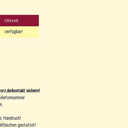
Uhrzeit
verfügbar!
rz.de/kontakt sichern!
. Telefonnummer
in.
he, Handtuch!
nkflaschen gestattet!