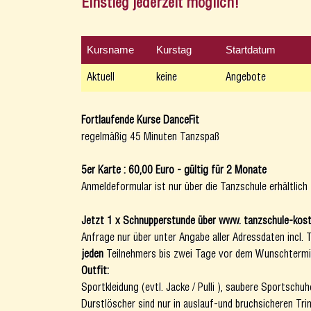
Einstieg jederzeit möglich!
Kursname
Kurstag
Startdatum
Aktuell
keine
Angebote
Fortlaufende Kurse DanceFit
regelmäßig 45 Minuten Tanzspaß
5er Karte : 60,00 Euro - gültig für 2 Monate
Anmeldeformular ist nur über die Tanzschule erhältlich
Jetzt 1 x Schnupperstunde über www. tanzschule-kosto
Anfrage nur über unter Angabe aller Adressdaten incl
jeden
Teilnehmers bis zwei Tage vor dem Wunschterm
Outfit:
Sportkleidung (evtl. Jacke / Pulli ), saubere Sportschu
Durstlöscher sind nur in auslauf-und bruchsicheren Tri