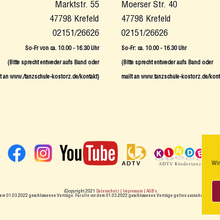
Moerser Str. 40
Marktstr. 55
47798 Krefeld
47798 Krefeld
02151/26626
02151/26626
So-Fr: ca. 10.00 - 16.30 Uhr
So-Fr von ca. 10.00 - 16.30 Uhr
(Bitte sprecht entweder aufs Band oder
(Bitte sprecht entweder aufs Band oder
mailt an www.tanzschule-kostorz.de/kont
t an www./tanzschule-kostorz.de/kontakt
)
Wir
(C)opyright 2021
Datenschutz
| Impressum
| AGB´s
 dem 01.03.2022 geschlossenen Verträge. Für alle vor dem 01.03.2022 geschlossenen Verträge gelten ausnahmslos die 