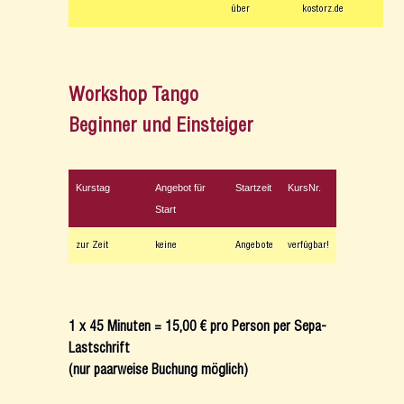
über
kostorz.de
Workshop Tango
Beginner und Einsteiger
Kurstag
Angebot für
Startzeit
KursNr.
Start
zur Zeit
keine
Angebote
verfügbar!
1 x 45 Minuten = 15,00 € pro Person per Sepa-
Lastschrift
(nur paarweise Buchung möglich)