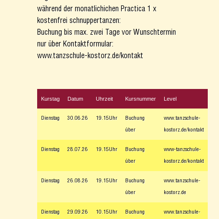
während der monatlichichen Practica 1 x
kostenfrei schnuppertanzen:
Buchung bis max. zwei Tage vor Wunschtermin
nur über Kontaktformular:
www.tanzschule-kostorz.de/kontak
t
Kurstag
Datum
Uhrzeit
Kursnummer
Level
Dienstag
30.06.26
19.15Uhr
Buchung
www.tanzschule-
über
kostorz.de/kontakt
Dienstag
28.07.26
19.15Uhr
Buchung
www-tanzschule-
über
kostorz.de/kontakt
Dienstag
26.08.26
19.15Uhr
Buchung
www.tanzschule-
über
kostorz.de
Dienstag
29.09.26
10.15Uhr
Buchung
www.tanzschule-